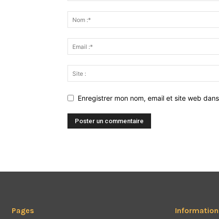
Enregistrer mon nom, email et site web dans
Pages
Information