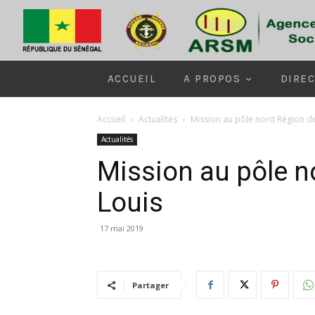
ACCUEIL
A PROPOS
DIREC
Accueil
Actualités
Mission au pôle nord Région de
Actualités
Mission au pôle n
Louis
17 mai 2019
Partager