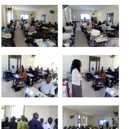
d
é
o