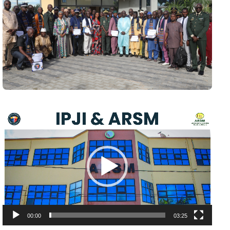
L
e
c
t
e
u
r
v
00:00
03:25
i